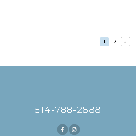
1
2
»
—
514-788-2888