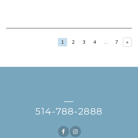
1
2
3
4
…
7
»
—
514-788-2888