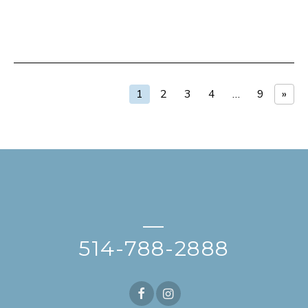
1
2
3
4
…
9
»
—
514-788-2888