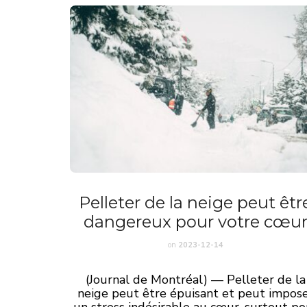
Pelleter de la neige peut êtr
dangereux pour votre cœu
on
2023-12-14
(Journal de Montréal) — Pelleter de la
neige peut être épuisant et peut impos
un stress indésirable au cœur, surtout po