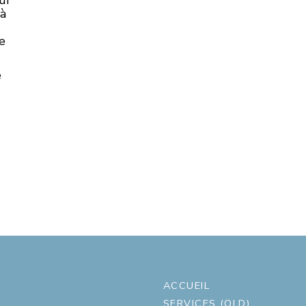
 à
e
e
ACCUEIL
SERVICES (OLD)