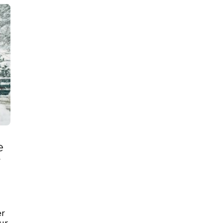
e
r
er
ur