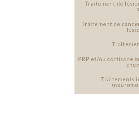
Traitement de lési
Traitement de cancer
lési
Traitemen
PRP et/ou cortisone in
chev
Traitements i
(neuromo