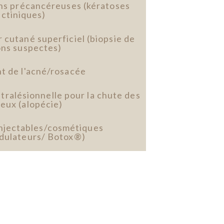
ons précancéreuses (kératoses
actiniques)
 cutané superficiel (biopsie de
ons suspectes)
t de l'acné/rosacée
tralésionnelle pour la chute des
eux (alopécie)
njectables/cosmétiques
dulateurs/ Botox®)