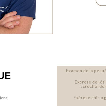
Examen de la peau/
UE
Exérèse de lés
acrochordon
Exérèse chirurg
tions