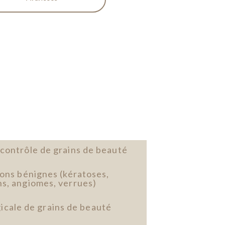
contrôle de grains de beauté
ions bénignes (kératoses,
s, angiomes, verrues)
icale de grains de beauté