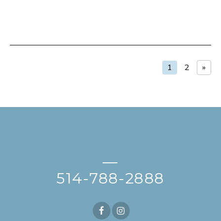
1
2
»
—
514-788-2888