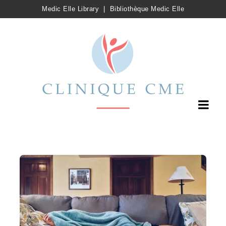
Medic Elle Library
|
Bibliothèque Medic Elle