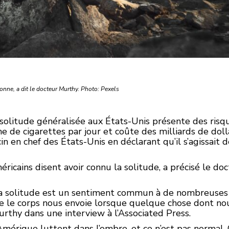
rsonne, a dit le docteur Murthy. Photo: Pexels
solitude généralisée aux États-Unis présente des risqu
e de cigarettes par jour et coûte des milliards de doll
n en chef des États-Unis en déclarant qu’il s’agissait 
éricains disent avoir connu la solitude, a précisé le d
a solitude est un sentiment commun à de nombreuses 
que le corps nous envoie lorsque quelque chose dont no
rthy dans une interview à l’Associated Press.
mérique luttent dans l’ombre, et ce n’est pas normal. C’