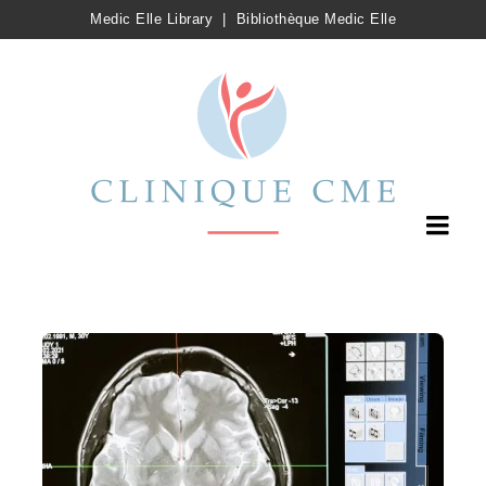
Medic Elle Library
|
Bibliothèque Medic Elle