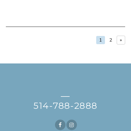
1
2
»
—
514-788-2888