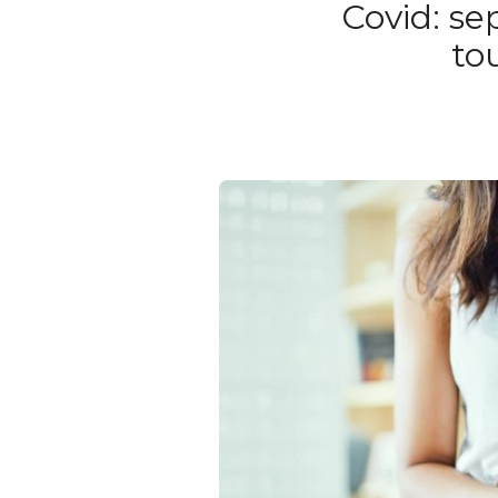
Covid: sep
to