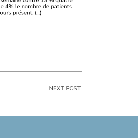
re semaine contre 13 % quatre
mpte 4% le nombre de patients
jours présent. (…)
NEXT POST