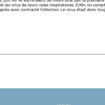
s, soit 49 %, excrétaient de l’ARN viral dès la premiè
iné les virus de leurs voies respiratoires. Enfin, on co
près avoir contracté l’infection. Le virus était donc tou