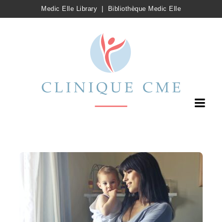
Medic Elle Library
|
Bibliothèque Medic Elle