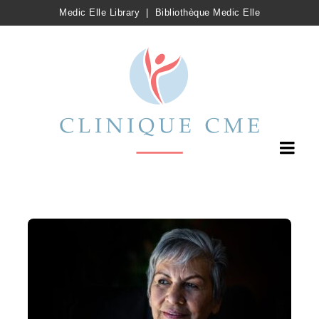
Medic Elle Library
|
Bibliothèque Medic Elle