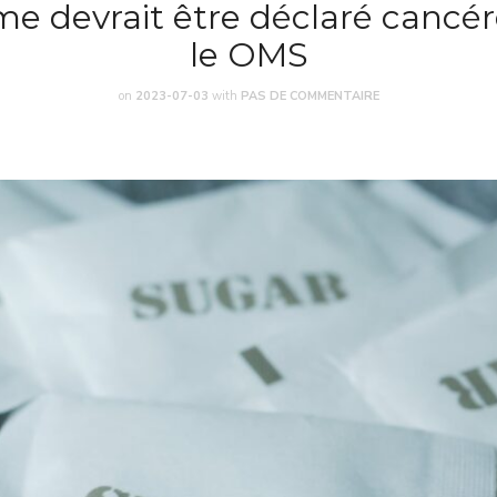
me devrait être déclaré cancé
le OMS
on
2023-07-03
with
PAS DE COMMENTAIRE