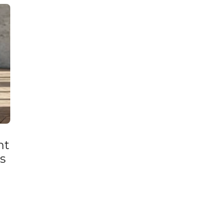
nt
ts