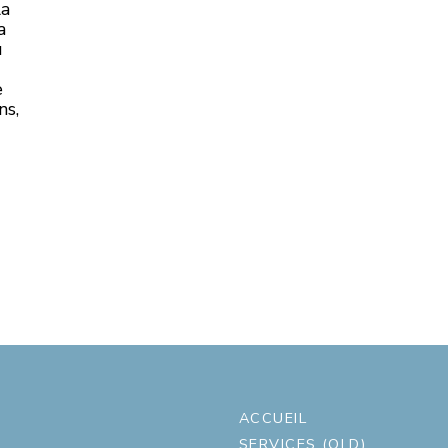
la
a
u
e
ns,
ACCUEIL
SERVICES (OLD)