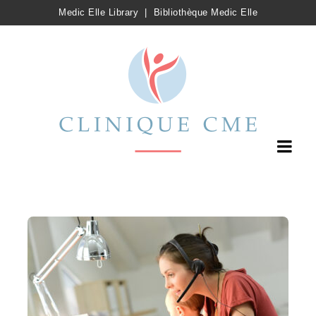
Medic Elle Library
|
Bibliothèque Medic Elle