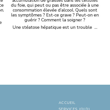
te
accumulation de graisses dans les cellules
ce
du foie, qui peut ou pas être associée à une
on.
consommation élevée d’alcool. Quels sont
les symptômes ? Est-ce grave ? Peut-on en
guérir ? Comment la soigner ?
e
Une stéatose hépatique est un trouble …
ACCUEIL
SERVICES (OLD)