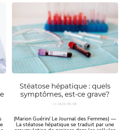
a
Stéatose hépatique : quels
se
symptômes, est-ce grave?
on
2023-05-08
s
(Marion Guérin/ Le Journal des Femmes) —
de
La stéatose hépatique se traduit par une