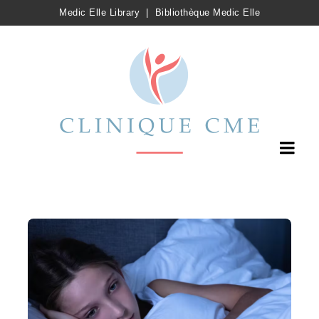
Medic Elle Library
|
Bibliothèque Medic Elle