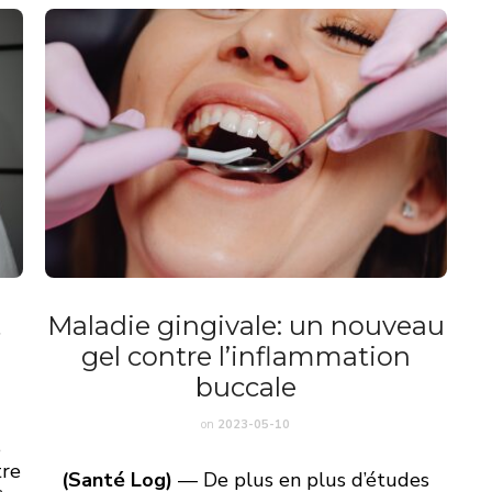
t
Maladie gingivale: un nouveau
gel contre l’inflammation
buccale
on
2023-05-10
e
tre
(Santé Log)
— De plus en plus d’études