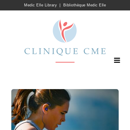
Medic Elle Library
|
Bibliothèque Medic Elle