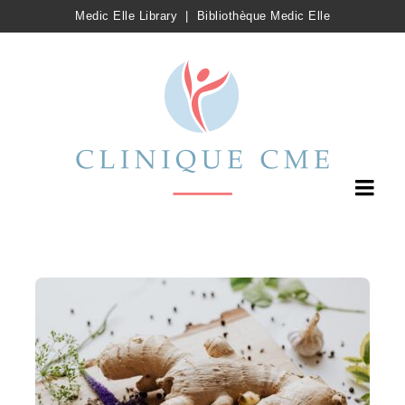
Medic Elle Library
|
Bibliothèque Medic Elle