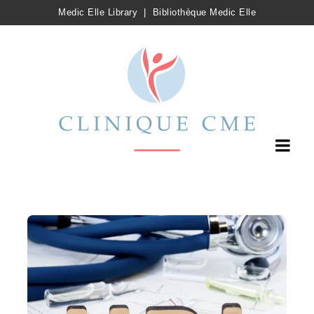
Medic Elle Library
|
Bibliothèque Medic Elle