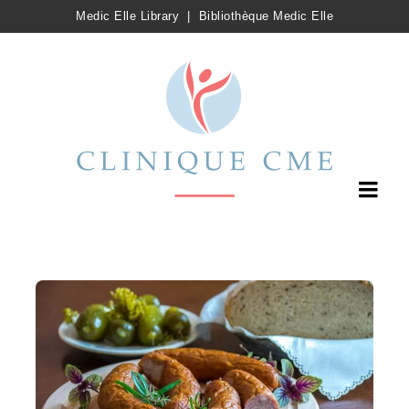
Medic Elle Library
|
Bibliothèque Medic Elle