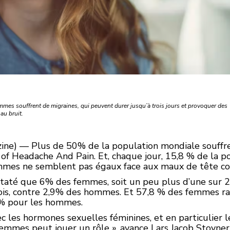
mes souffrent de migraines, qui peuvent durer jusqu’à trois jours et provoquer des
au bruit.
ne) — Plus de 50% de la population mondiale souffr
of Headache And Pain. Et, chaque jour, 15,8 % de la p
mmes ne semblent pas égaux face aux maux de tête co
nstaté que 6% des femmes, soit un peu plus d’une sur 2
ois, contre 2,9% des hommes. Et 57,8 % des femmes r
 % pour les hommes.
c les hormones sexuelles féminines, et en particulier 
 femmes peut jouer un rôle », avance Lars Jacob Stovner