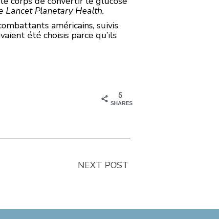
le corps de convertir le glucose
e Lancet Planetary Health.
combattants américains, suivis
aient été choisis parce qu’ils
5
SHARES
NEXT POST