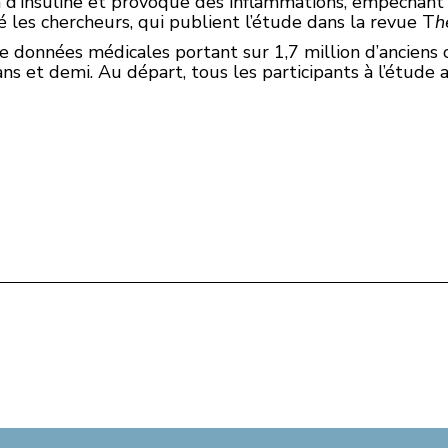
n d’insuline et provoque des inflammations, empêchant 
 les chercheurs, qui publient l’étude dans la revue T
h
e données médicales portant sur 1,7 million d’anciens 
s et demi. Au départ, tous les participants à l’étude av