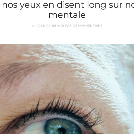
 nos yeux en disent long sur n
mentale
on
2018-07-06
with
PAS DE COMMENTAIRE