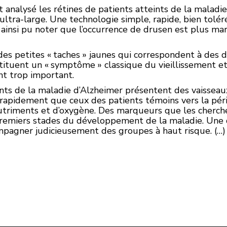
nt analysé les rétines de patients atteints de la maladi
ultra-large. Une technologie simple, rapide, bien tolé
nt ainsi pu noter que l’occurrence de drusen est plus m
es petites « taches » jaunes qui correspondent à des d
tituent un « symptôme » classique du vieillissement et
nt trop important.
ints de la maladie d’Alzheimer présentent des vaisseau
s rapidement que ceux des patients témoins vers la péri
 nutriments et d’oxygène. Des marqueurs que les cherche
premiers stades du développement de la maladie. Une 
ompagner judicieusement des groupes à haut risque. (…)