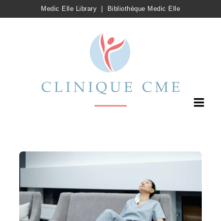
Medic Elle Library
|
Bibliothèque Medic Elle