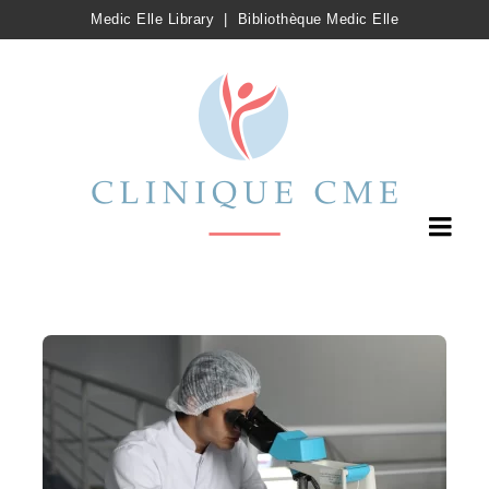
Medic Elle Library
|
Bibliothèque Medic Elle