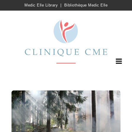
Medic Elle Library
|
Bibliothèque Medic Elle