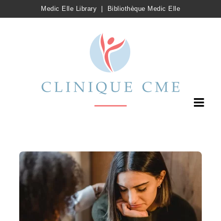
Medic Elle Library
|
Bibliothèque Medic Elle