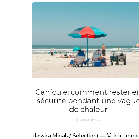
Canicule: comment rester e
sécurité pendant une vagu
de chaleur
on
2023-07-11
(Jessica Migala/ Selection) — Voici comm