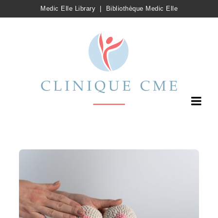
Medic Elle Library
|
Bibliothèque Medic Elle