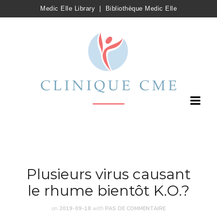
Medic Elle Library
|
Bibliothèque Medic Elle
Plusieurs virus causant
le rhume bientôt K.O.?
on
2019-09-18
with
PAS DE COMMENTAIRE