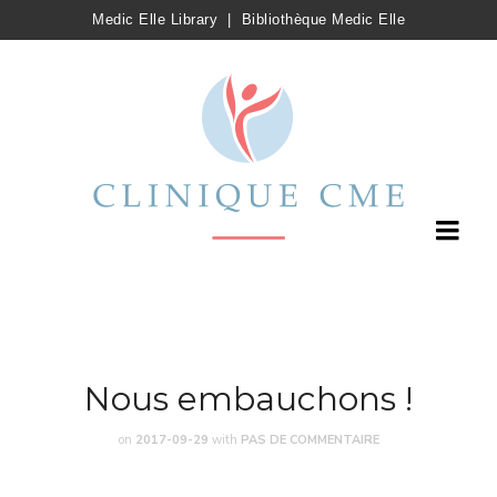
Medic Elle Library
|
Bibliothèque Medic Elle
Nous embauchons !
on
2017-09-29
with
PAS DE COMMENTAIRE