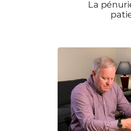
La pénuri
pati