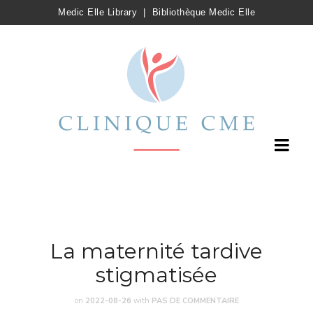
Medic Elle Library
|
Bibliothèque Medic Elle
La maternité tardive
stigmatisée
on
2022-08-26
with
PAS DE COMMENTAIRE