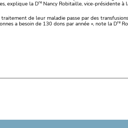
re
s, explique la D
Nancy Robitaille, vice-présidente à 
 traitement de leur maladie passe par des transfusions
re
onnes a besoin de 130 dons par année », note la D
Rob