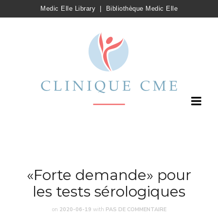
Medic Elle Library
|
Bibliothèque Medic Elle
«Forte demande» pour
les tests sérologiques
on
2020-06-19
with
PAS DE COMMENTAIRE