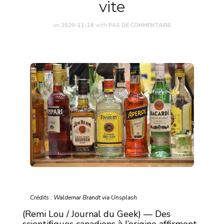
vite
on
2020-11-16
with
PAS DE COMMENTAIRE
Crédits : Waldemar Brandt via Unsplash
(Remi Lou / Journal du Geek) — Des
scientifiques canadiens à l’origine affirment