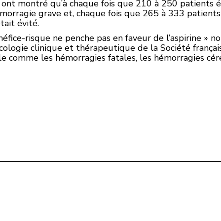
nt montré qu’à chaque fois que 210 à 250 patients étai
émorragie grave et, chaque fois que 265 à 333 patients é
ait évité.
éfice-risque ne penche pas en faveur de l’aspirine » not
logie clinique et thérapeutique de la Société français
ule comme les hémorragies fatales, les hémorragies cér