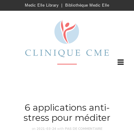
Medic Elle Library
|
Bibliothèque Medic Elle
6 applications anti-
stress pour méditer
on
2021-03-24
with
PAS DE COMMENTAIRE