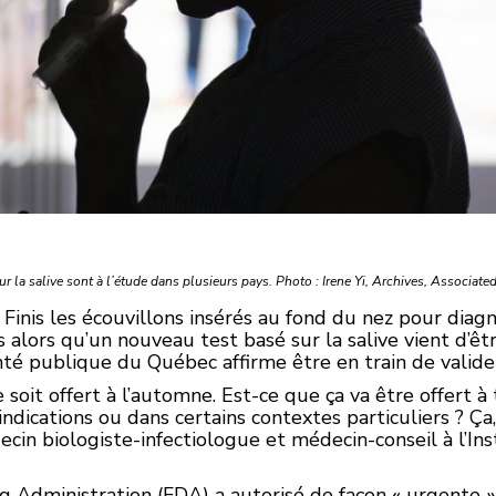
 la salive sont à l’étude dans plusieurs pays. Photo : Irene Yi, Archives, Associate
Finis les écouvillons insérés au fond du nez pour diag
s alors qu’un nouveau test basé sur la salive vient d’
nté publique du Québec affirme être en train de valider
e soit offert à l’automne. Est-ce que ça va être offert 
ndications ou dans certains contextes particuliers ? Ça, 
ecin biologiste-infectiologue et médecin-conseil à l’In
g Administration (FDA) a autorisé de façon « urgente »