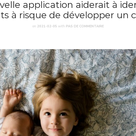
lle application aiderait à iden
ts à risque de développer un 
on
2021-02-05
with
PAS DE COMMENTAIRE