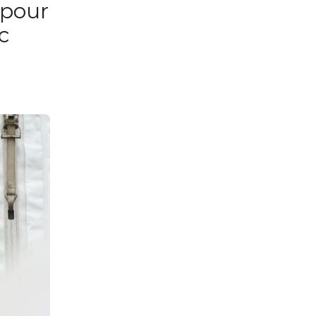
 pour
c