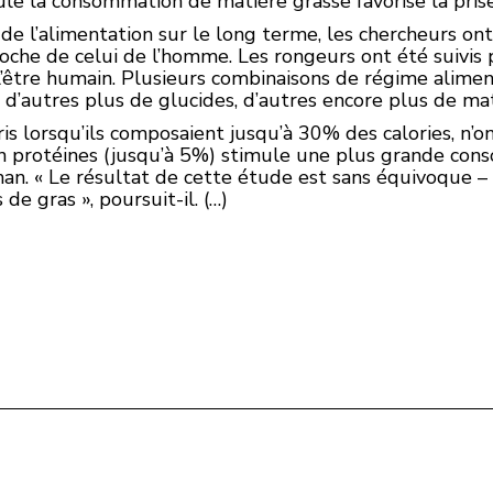
ule la consommation de matière grasse favorise la prise
de l’alimentation sur le long terme, les chercheurs ont
che de celui de l’homme. Les rongeurs ont été suivis p
l’être humain. Plusieurs combinaisons de régime aliment
d’autres plus de glucides, d’autres encore plus de mat
ris lorsqu’ils composaient jusqu’à 30% des calories, n’on
en protéines (jusqu’à 5%) stimule une plus grande cons
an. « Le résultat de cette étude est sans équivoque – l
 de gras », poursuit-il. (…)