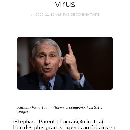
virus
on
2020-11-19
with
PAS DE COMMENTAIRE
A
nthony Fauci. Photo: Graeme Jennings/AFP via Getty
Images
(Stéphane Parent |
francais@rcinet.ca
) —
L’un des plus grands experts américains en