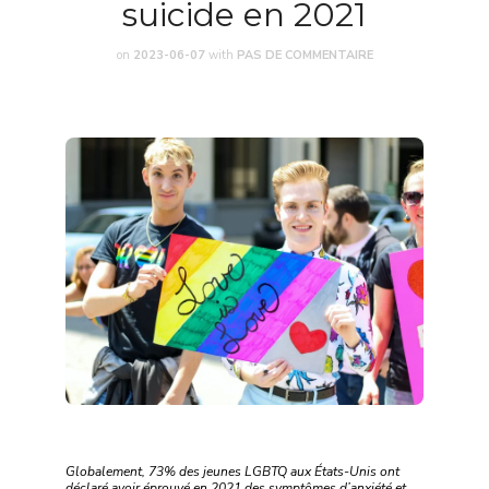
suicide en 2021
on
2023-06-07
with
PAS DE COMMENTAIRE
Globalement, 73% des jeunes LGBTQ aux États-Unis ont
déclaré avoir éprouvé en 2021 des symptômes d’anxiété et