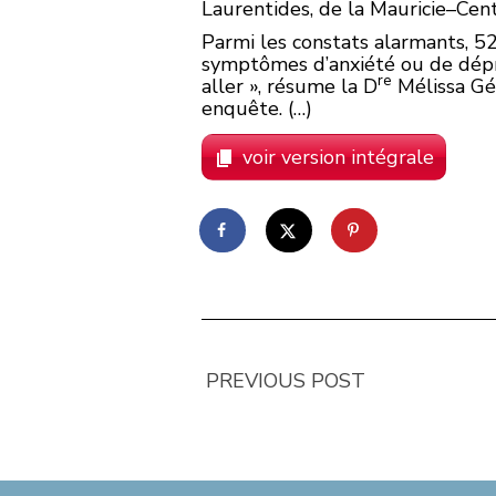
Laurentides, de la Mauricie–Cen
Parmi les constats alarmants, 52
symptômes d’anxiété ou de dépres
re
aller », résume la D
Mélissa Gén
enquête. (…)
voir version intégrale
PREVIOUS POST