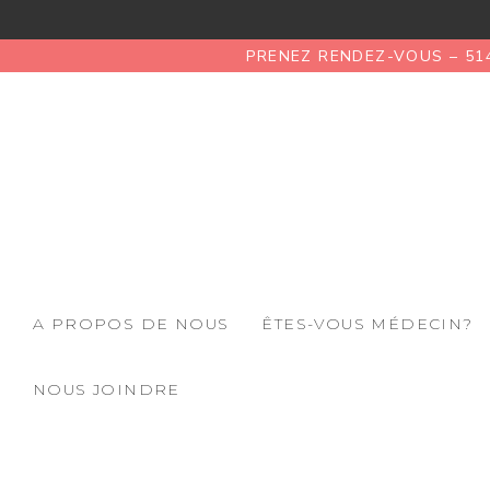
PRENEZ RENDEZ-VOUS – 51
A PROPOS DE NOUS
ÊTES-VOUS MÉDECIN?
NOUS JOINDRE