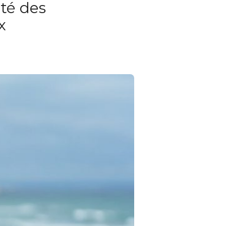
ité des
x