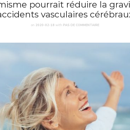
misme pourrait réduire la grav
accidents vasculaires cérébrau
on
2020-02-18
with
PAS DE COMMENTAIRE